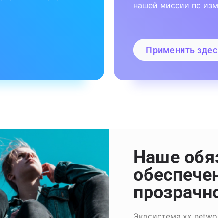
нашей миссии по из
Применить здес
Наше обя
обеспече
прозрачн
Экосистема xx netwo