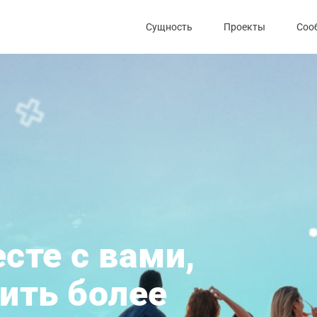
Сущность
Проекты
Соо
сте с вами,
ить более