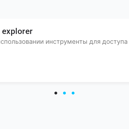
е xx
станционного голосования с
ью сквозной проверки и устойчивостью 
ию