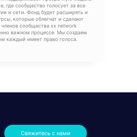
е, где сообщество голосует за все
ии и сети. Фонд будет расширять и
урсы, которые облегчат и сделают
 членов сообщества xx network
енно важном процессе. Мы создаем
ом каждый имеет право голоса.
Свяжитесь с нами