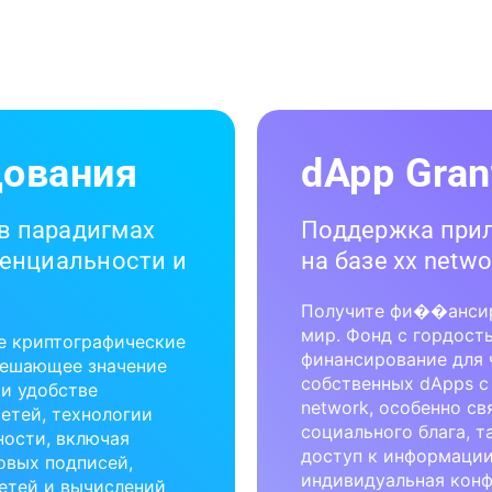
дования
dApp Gran
в парадигмах
Поддержка при
денциальности и
на базе xx netwo
Получите фи��ансир
мир. Фонд с гордост
е криптографические
финансирование для 
решающее значение
собственных dApps с
 и удобстве
network, особенно с
етей, технологии
социального блага, т
ности, включая
доступ к информации
овых подписей,
индивидуальная конф
етей и вычислений