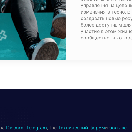
управления на цепочк
изменения в технолог
создавать новые рес
более доступным для
участие в этом жизн
сообщество, в котор
 на
Discord
,
Telegram
, the
Технический форум
и
больше
.