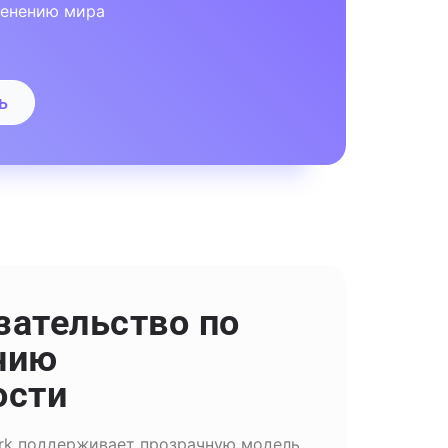
менению мира
ь
зательство по
нию
ости
rk поддерживает прозрачную модель