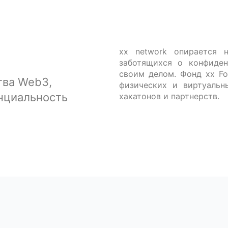
xx network опирается 
заботящихся о конфиден
своим делом. Фонд xx F
тва Web3,
физических и виртуальн
нциальность
хакатонов и партнерств.