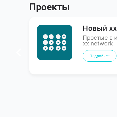
Проекты
Голосуйт
упа к
Система ди
возможност
принужден
Подробнее