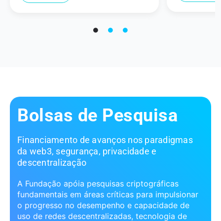
Bolsas de Pesquisa
Financiamento de avanços nos paradigmas
da web3, segurança, privacidade e
descentralização
A Fundação apóia pesquisas criptográficas
fundamentais em áreas críticas para impulsionar
o progresso no desempenho e capacidade de
uso de redes descentralizadas, tecnologia de