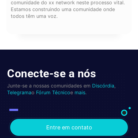
comunidade do xx network neste processo vital.
Estamos construindo uma comunidade onde
todos têm uma voz.
Conecte-se a nós
Junte-se a nossas comunidades em
Discórdia
,
Telegrama
o
Fórum Técnico
e
mais
.
Entre em contato