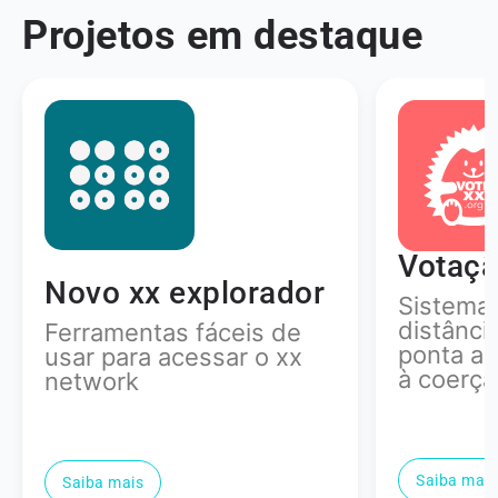
Projetos em destaque
Votação xx
cMixx 
Sistema eleitoral à
Códigos
distância, verificável de
recripto
ponta a ponta, resistente
eficient
à coerção
consulta
Saiba mais
Saiba mais