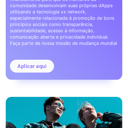
comunidade desenvolvam suas próprias dApps
utilizando a tecnologia xx network,
especialmente relacionada à promoção de bons
princípios sociais como transparência,
sustentabilidade, acesso à informação,
comunicação aberta e privacidade individual.
Faça parte de nossa missão de mudança mundial
Aplicar aqui